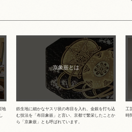
詳細はこちら
京象嵌とは
梨地
鉄生地に細かなヤスリ状の布目を入れ、金銀を打ち込
工
し
む技法を「布目象嵌」と言い、京都で繁栄したことか
時
ら「京象嵌」とも呼ばれています。