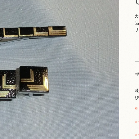
カ
品
サ
漆
び
※
※
※