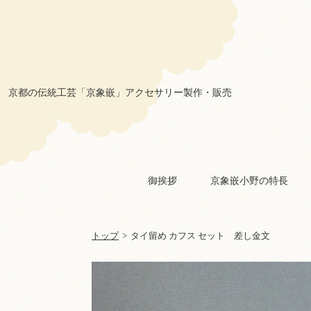
京象嵌 小野
京都の伝統工芸「京象嵌」アクセサリー製作・販売
御挨拶
京象嵌小野の特長
トップ
>
タイ留め カフス セット 差し金文