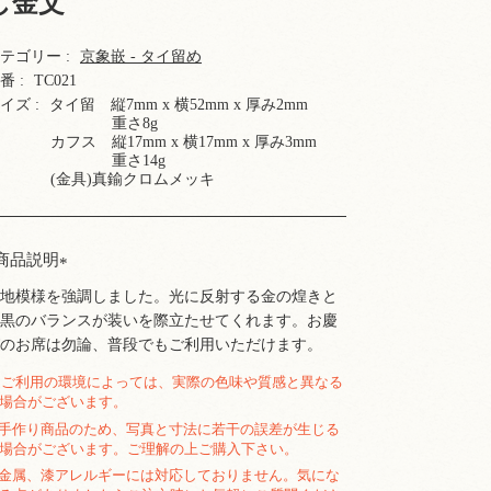
し金文
テゴリー :
京象嵌 - タイ留め
番 :
TC021
イズ :
タイ留 縦7mm x 横52mm x 厚み2mm
重さ8g
カフス 縦17mm x 横17mm x 厚み3mm
重さ14g
(金具)真鍮クロムメッキ
商品説明
地模様を強調しました。光に反射する金の煌きと
黒のバランスが装いを際立たせてくれます。お慶
のお席は勿論、普段でもご利用いただけます。
ご利用の環境によっては、実際の色味や質感と異なる
場合がございます。
手作り商品のため、写真と寸法に若干の誤差が生じる
場合がございます。ご理解の上ご購入下さい。
金属、漆アレルギーには対応しておりません。気にな