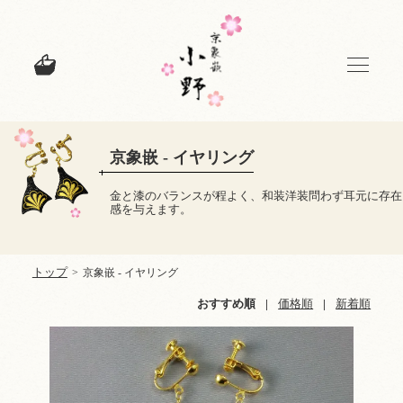
京象嵌 - イヤリング
金と漆のバランスが程よく、和装洋装問わず耳元に存在
感を与えます。
トップ
>
京象嵌 - イヤリング
おすすめ順
|
価格順
|
新着順