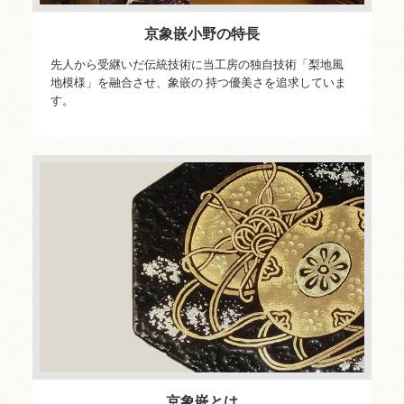
京象嵌小野の特長
先人から受継いだ伝統技術に当工房の独自技術「梨地風
地模様」を融合させ、象嵌の 持つ優美さを追求していま
す。
京象嵌とは