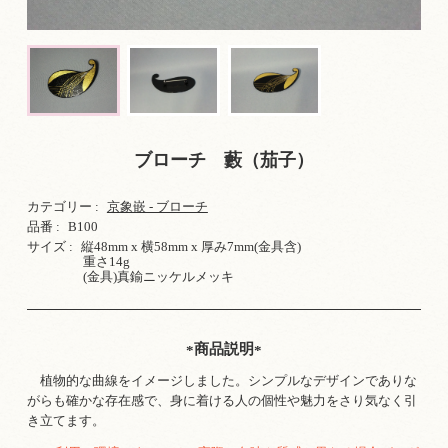
ブローチ 藪（茄子）
カテゴリー :
京象嵌 - ブローチ
品番 :
B100
サイズ :
縦48mm x 横58mm x 厚み7mm(金具含)
重さ14g
(金具)真鍮ニッケルメッキ
商品説明
植物的な曲線をイメージしました。シンプルなデザインでありな
がらも確かな存在感で、身に着ける人の個性や魅力をさり気なく引
き立てます。