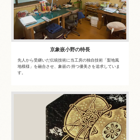
京象嵌小野の特長
先人から受継いだ伝統技術に当工房の独自技術「梨地風
地模様」を融合させ、象嵌の 持つ優美さを追求していま
す。