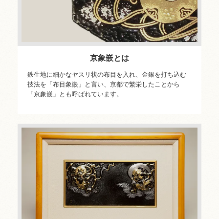
京象嵌とは
鉄生地に細かなヤスリ状の布目を入れ、金銀を打ち込む
技法を「布目象嵌」と言い、京都で繁栄したことから
「京象嵌」とも呼ばれています。