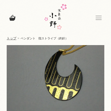
トップ
>
ペンダント 指ストライプ（釣針）