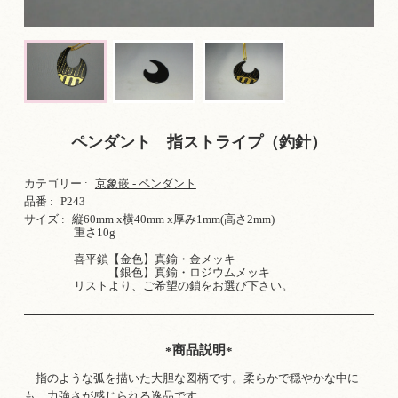
ペンダント 指ストライプ（釣針）
カテゴリー :
京象嵌 - ペンダント
品番 :
P243
サイズ :
縦60mm x横40mm x厚み1mm(高さ2mm)
重さ10g
喜平鎖【金色】真鍮・金メッキ
【銀色】真鍮・ロジウムメッキ
リストより、ご希望の鎖をお選び下さい。
商品説明
指のような弧を描いた大胆な図柄です。柔らかで穏やかな中に
も、力強さが感じられる逸品です。