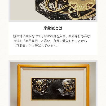
京象嵌とは
鉄生地に細かなヤスリ状の布目を入れ、金銀を打ち込む
技法を「布目象嵌」と言い、京都で繁栄したことから
「京象嵌」とも呼ばれています。