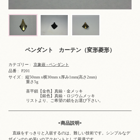
ペンダント カーテン（変形菱形）
カテゴリー :
京象嵌 - ペンダント
品番 :
P201
サイズ :
縦50mm x横30mm x厚み1mm(高さ2mm)
重さ5g
喜平鎖【金色】真鍮・金メッキ
【銀色】真鍮・ロジウムメッキ
リストより、ご希望の鎖をお選び下さい。
商品説明
直線をすっきりと入嵌するのは、難しい技術です。シンプルなデ
ザインのため装いのアクセントとして最適です。