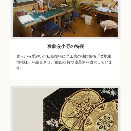
京象嵌小野の特長
先人から受継いだ伝統技術に当工房の独自技術「梨地風
地模様」を融合させ、象嵌の 持つ優美さを追求していま
す。