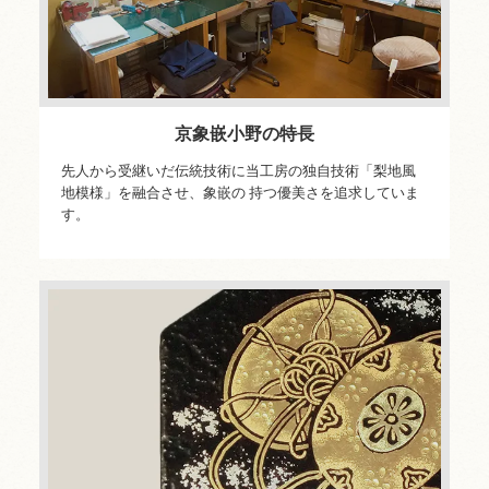
京象嵌小野の特長
先人から受継いだ伝統技術に当工房の独自技術「梨地風
地模様」を融合させ、象嵌の 持つ優美さを追求していま
す。