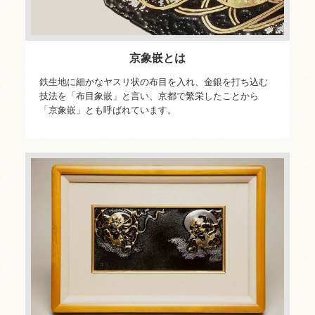
京象嵌とは
鉄生地に細かなヤスリ状の布目を入れ、金銀を打ち込む
技法を「布目象嵌」と言い、京都で繁栄したことから
「京象嵌」とも呼ばれています。