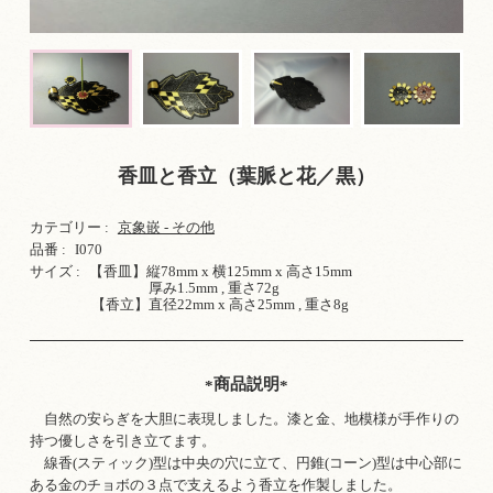
香皿と香立（葉脈と花／黒）
カテゴリー :
京象嵌 - その他
品番 :
I070
サイズ :
【香皿】縦78mm x 横125mm x 高さ15mm
厚み1.5mm , 重さ72g
【香立】直径22mm x 高さ25mm , 重さ8g
商品説明
自然の安らぎを大胆に表現しました。漆と金、地模様が手作りの
持つ優しさを引き立てます。
線香(スティック)型は中央の穴に立て、円錐(コーン)型は中心部に
ある金のチョボの３点で支えるよう香立を作製しました。