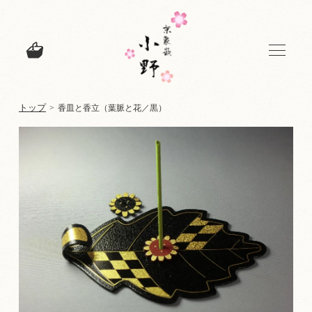
トップ
>
香皿と香立（葉脈と花／黒）