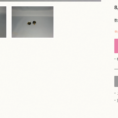
8
数
※