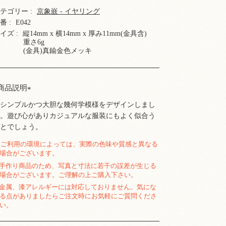
テゴリー :
京象嵌 - イヤリング
番 :
E042
イズ :
縦14mm x 横14mm x 厚み11mm(金具含)
重さ6g
(金具)真鍮金色メッキ
商品説明
シンプルかつ大胆な幾何学模様をデザインしまし
。遊び心がありカジュアルな服装にもよく似合う
とでしょう。
ご利用の環境によっては、実際の色味や質感と異なる
場合がございます。
手作り商品のため、写真と寸法に若干の誤差が生じる
場合がございます。ご理解の上ご購入下さい。
金属、漆アレルギーには対応しておりません。気にな
る点がありましたらご注文時にお気軽にご質問くださ
い。