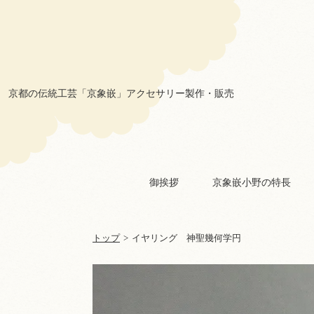
京象嵌 小野
京都の伝統工芸「京象嵌」アクセサリー製作・販売
御挨拶
京象嵌小野の特長
トップ
>
イヤリング 神聖幾何学円