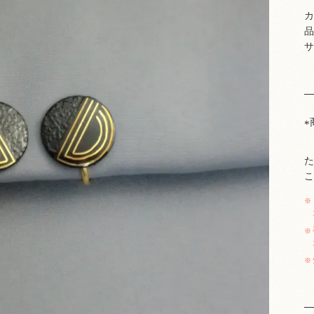
カ
品
サ
た
こ
※
※
※