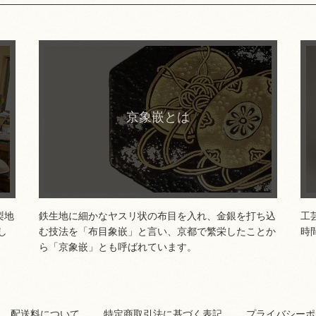
詳細はこちら
京象嵌とは
梨地
鉄生地に細かなヤスリ状の布目を入れ、金銀を打ち込
工
し
む技法を「布目象嵌」と言い、京都で繁栄したことか
時
ら「京象嵌」とも呼ばれています。
配送料について
特定商取引法に基づく表記
プライバシーポ