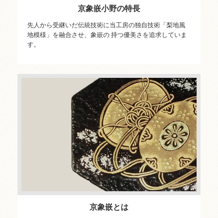
京象嵌小野の特長
先人から受継いだ伝統技術に当工房の独自技術「梨地風
地模様」を融合させ、象嵌の 持つ優美さを追求していま
す。
京象嵌とは