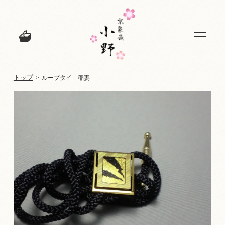
トップ
>
ループタイ 稲妻