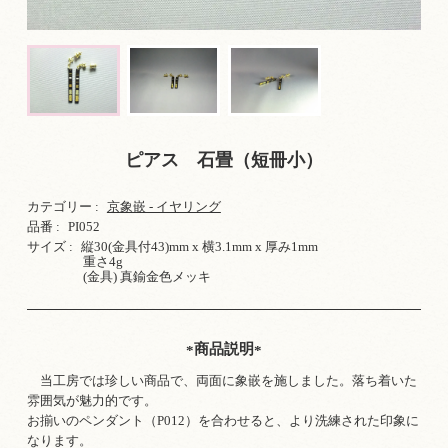
ピアス 石畳（短冊小）
カテゴリー :
京象嵌 - イヤリング
品番 :
PI052
サイズ :
縦30(金具付43)mm x 横3.1mm x 厚み1mm
重さ4g
(金具) 真鍮金色メッキ
商品説明
当工房では珍しい商品で、両面に象嵌を施しました。落ち着いた
雰囲気が魅力的です。
お揃いのペンダント（
P012
）を合わせると、より洗練された印象に
なります。