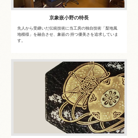
京象嵌小野の特長
先人から受継いだ伝統技術に当工房の独自技術「梨地風
地模様」を融合させ、象嵌の 持つ優美さを追求していま
す。