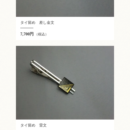
タイ留め 差し金文
7,700円
（税込）
タイ留め 雷文