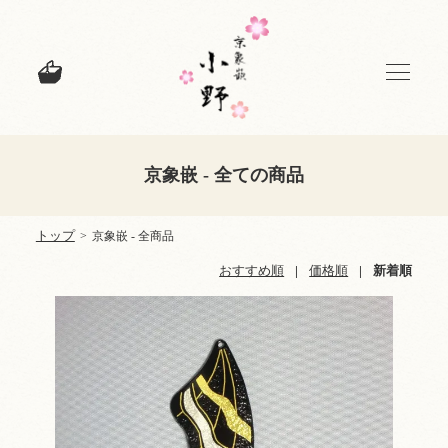
京象嵌 - 全ての商品
トップ
>
京象嵌 - 全商品
おすすめ順
|
価格順
|
新着順