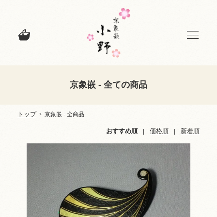
京象嵌 - 全ての商品
トップ
>
京象嵌 - 全商品
おすすめ順
|
価格順
|
新着順