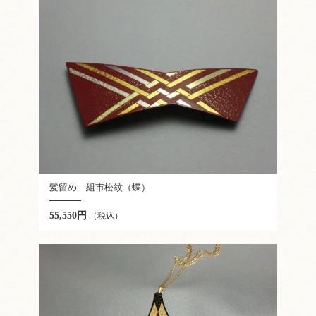
髪留め 組市松紋（蝶）
55,550円
（税込）