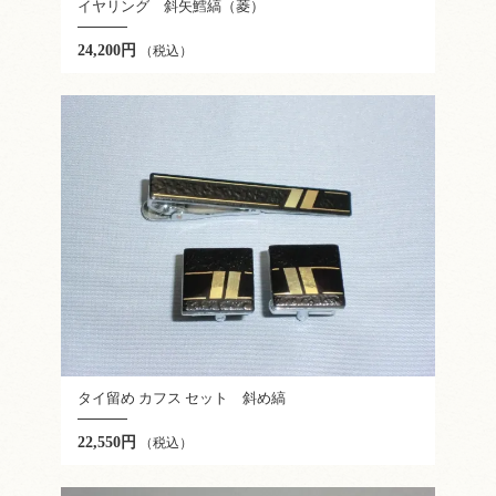
イヤリング 斜矢鱈縞（菱）
24,200円
（税込）
タイ留め カフス セット 斜め縞
22,550円
（税込）